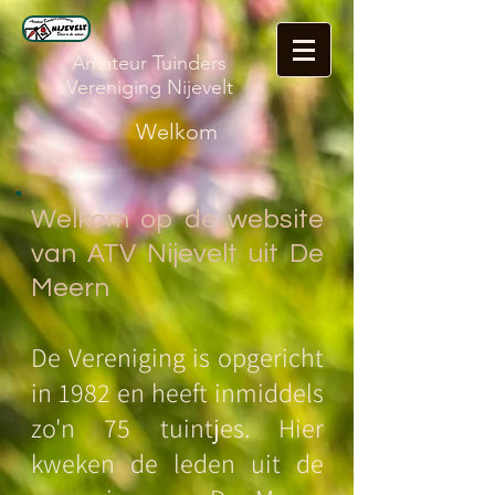
Amateur Tuinders
Vereniging Nijevelt
Welkom
Welkom op de website
van ATV Nijevelt uit De
Meern
De Vereniging is opgericht
in 1982 en heeft inmiddels
zo'n 75 tuintjes. Hier
kweken de leden uit de