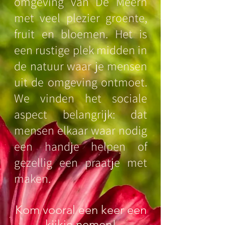
omgeving van De Meern
met veel plezier groente,
fruit en bloemen. Het is
een rustige plek midden in
de natuur waar je mensen
uit de omgeving ontmoet.
We vinden het sociale
aspect belangrijk: dat
mensen elkaar waar nodig
een handje helpen of
gezellig een praatje met
maken.
Kom vooral een keer een
kijkje nemen!