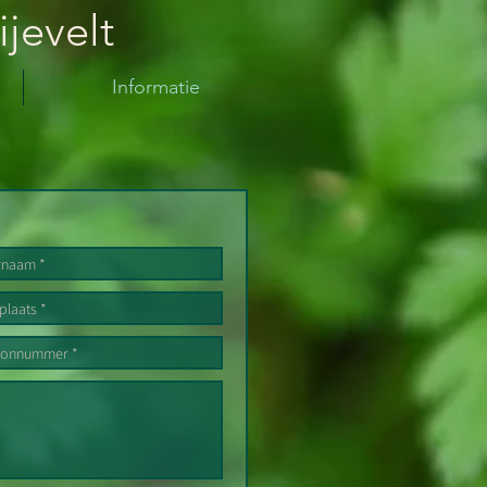
jevelt
Informatie